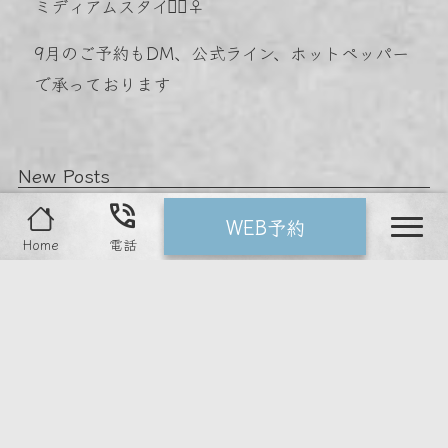
ミディアムスタイル🏻‍♀️
9月のご予約もDM、公式ライン、ホットペッパー
で承っております︎
New Posts
phone_in_talk
WEB予約
nav
Home
電話
2026.07.08
2026.07.03
️ 中崎町徒歩3分のeclaです 当店の
️ 中崎町のeclaでは、 髪の状態や理
「パー…
想に合…