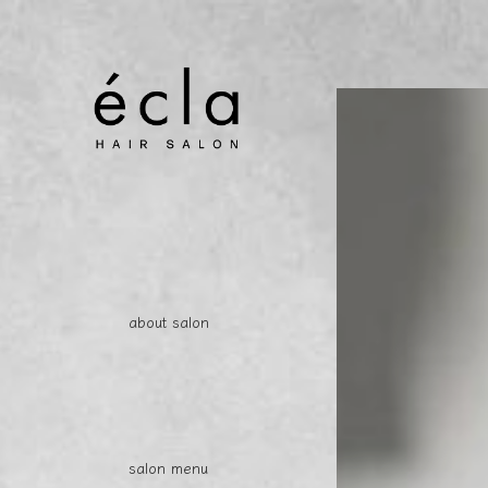
about salon
salon menu
access / shop info.
reserv
about salon
salon menu