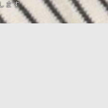
します
 Posts