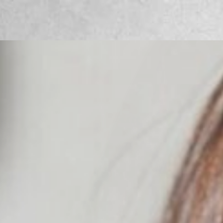
ation
official LINE