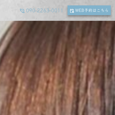
090-2263-0011
WEB予約
はこちら
phone_in_talk
calendar_clock