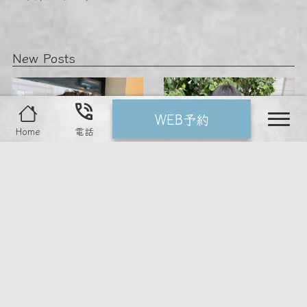
New Posts
phone_in_talk
WEB予約
nav
Home
電話
2026.07.08
2026.07.03
️ 中崎町徒歩3分のeclaです 当店の
️ 中崎町のeclaでは、 髪の状態や理
「パー…
想に合…