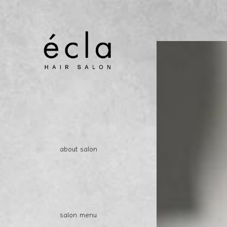
about salon
salon menu
access / shop info.
reserv
about salon
salon menu