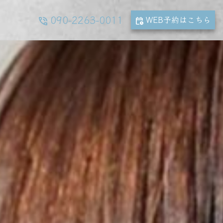
090-2263-0011
WEB予約
はこちら
phone_in_talk
calendar_clock