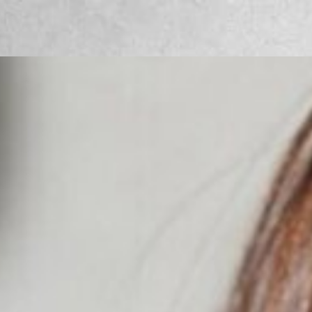
ation
official LINE