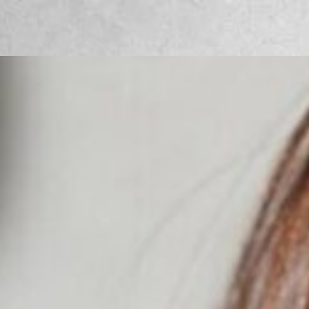
ation
official LINE