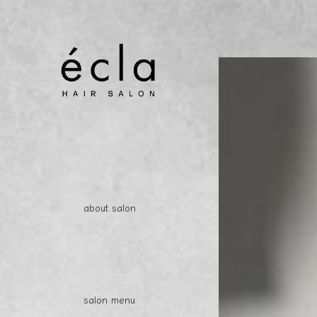
about salon
salon menu
access / shop info.
reserv
about salon
salon menu