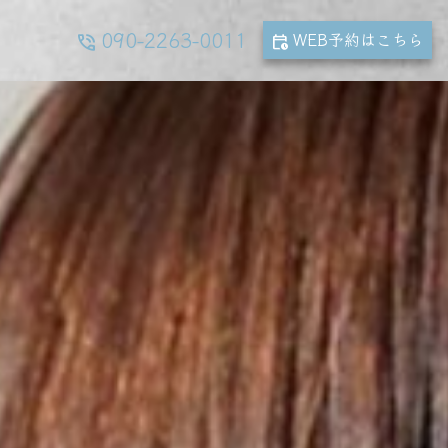
090-2263-0011
WEB予約
はこちら
phone_in_talk
calendar_clock